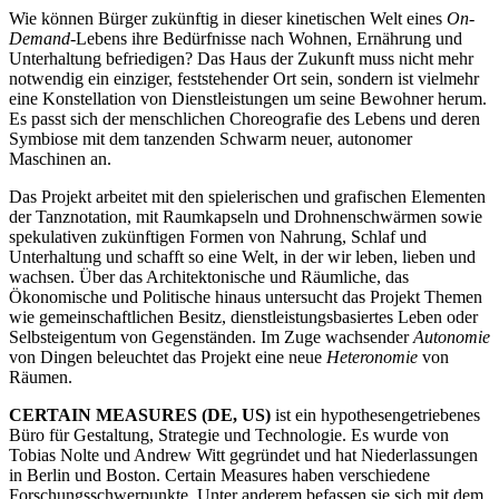
Wie können Bürger zukünftig in dieser kinetischen Welt eines
On-
Demand
-Lebens ihre Bedürfnisse nach Wohnen, Ernährung und
Unterhaltung befriedigen? Das Haus der Zukunft muss nicht mehr
notwendig ein einziger, feststehender Ort sein, sondern ist vielmehr
eine Konstellation von Dienstleistungen um seine Bewohner herum.
Es passt sich der menschlichen Choreografie des Lebens und deren
Symbiose mit dem tanzenden Schwarm neuer, autonomer
Maschinen an.
Das Projekt arbeitet mit den spielerischen und grafischen Elementen
der Tanznotation, mit Raumkapseln und Drohnenschwärmen sowie
spekulativen zukünftigen Formen von Nahrung, Schlaf und
Unterhaltung und schafft so eine Welt, in der wir leben, lieben und
wachsen. Über das Architektonische und Räumliche, das
Ökonomische und Politische hinaus untersucht das Projekt Themen
wie gemeinschaftlichen Besitz, dienstleistungsbasiertes Leben oder
Selbsteigentum von Gegenständen. Im Zuge wachsender
Autonomie
von Dingen beleuchtet das Projekt eine neue
Heteronomie
von
Räumen.
CERTAIN MEASURES (DE, US)
ist ein hypothesengetriebenes
Büro für Gestaltung, Strategie und Technologie. Es wurde von
Tobias Nolte und Andrew Witt gegründet und hat Niederlassungen
in Berlin und Boston. Certain Measures haben verschiedene
Forschungsschwerpunkte. Unter anderem befassen sie sich mit dem