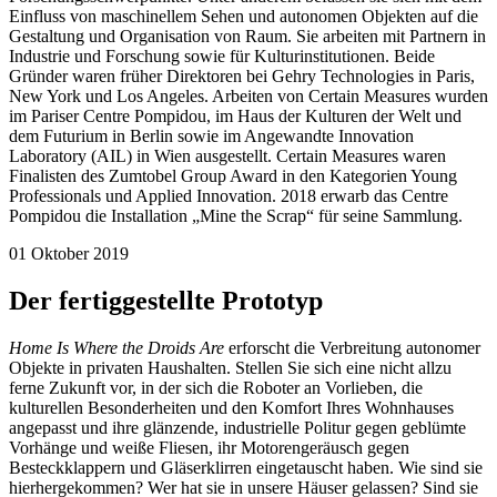
Einfluss von maschinellem Sehen und autonomen Objekten auf die
Gestaltung und Organisation von Raum. Sie arbeiten mit Partnern in
Industrie und Forschung sowie für Kulturinstitutionen. Beide
Gründer waren früher Direktoren bei Gehry Technologies in Paris,
New York und Los Angeles. Arbeiten von Certain Measures wurden
im Pariser Centre Pompidou, im Haus der Kulturen der Welt und
dem Futurium in Berlin sowie im Angewandte Innovation
Laboratory (AIL) in Wien ausgestellt. Certain Measures waren
Finalisten des Zumtobel Group Award in den Kategorien Young
Professionals und Applied Innovation. 2018 erwarb das Centre
Pompidou die Installation „Mine the Scrap“ für seine Sammlung.
01 Oktober 2019
Der fertiggestellte Prototyp
Home Is Where the Droids Are
erforscht die Verbreitung autonomer
Objekte in privaten Haushalten. Stellen Sie sich eine nicht allzu
ferne Zukunft vor, in der sich die Roboter an Vorlieben, die
kulturellen Besonderheiten und den Komfort Ihres Wohnhauses
angepasst und ihre glänzende, industrielle Politur gegen geblümte
Vorhänge und weiße Fliesen, ihr Motorengeräusch gegen
Besteckklappern und Gläserklirren eingetauscht haben. Wie sind sie
hierhergekommen? Wer hat sie in unsere Häuser gelassen? Sind sie